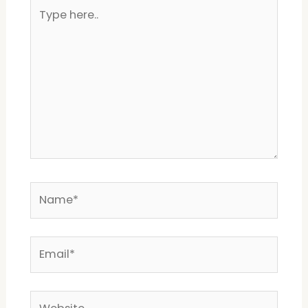
Type
here..
Name*
Email*
Website