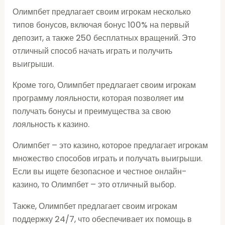
Олимпбет предлагает своим игрокам несколько
типов бонусов, включая бонус 100% на первый
депозит, а также 250 бесплатных вращений. Это
отличный способ начать играть и получить
выигрыши.
Кроме того, Олимпбет предлагает своим игрокам
программу лояльности, которая позволяет им
получать бонусы и преимущества за свою
лояльность к казино.
Олимпбет – это казино, которое предлагает игрокам
множество способов играть и получать выигрыши.
Если вы ищете безопасное и честное онлайн-
казино, то Олимпбет – это отличный выбор.
Также, Олимпбет предлагает своим игрокам
поддержку 24/7, что обеспечивает их помощь в