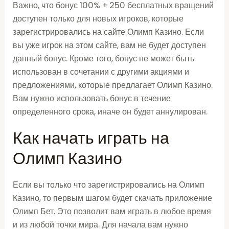
Важно, что бонус 100% + 250 бесплатных вращений
доступен только для новых игроков, которые
зарегистрировались на сайте Олимп Казино. Если
вы уже игрок на этом сайте, вам не будет доступен
данный бонус. Кроме того, бонус не может быть
использован в сочетании с другими акциями и
предложениями, которые предлагает Олимп Казино.
Вам нужно использовать бонус в течение
определенного срока, иначе он будет аннулирован.
Как начать играть на
Олимп Казино
Если вы только что зарегистрировались на Олимп
Казино, то первым шагом будет скачать приложение
Олимп Бет. Это позволит вам играть в любое время
и из любой точки мира. Для начала вам нужно