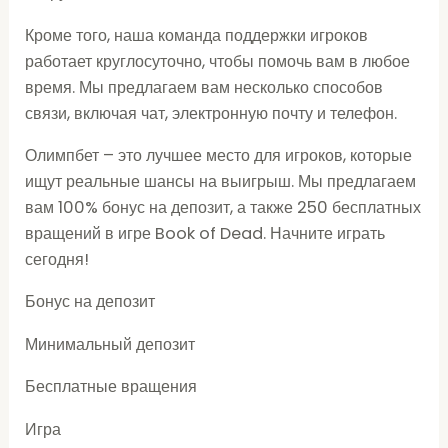
Кроме того, наша команда поддержки игроков
работает круглосуточно, чтобы помочь вам в любое
время. Мы предлагаем вам несколько способов
связи, включая чат, электронную почту и телефон.
Олимпбет – это лучшее место для игроков, которые
ищут реальные шансы на выигрыш. Мы предлагаем
вам 100% бонус на депозит, а также 250 бесплатных
вращений в игре Book of Dead. Начните играть
сегодня!
Бонус на депозит
Минимальный депозит
Бесплатные вращения
Игра