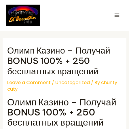
Skip
to
content
Mai
Men
Олимп Казино – Получай
BONUS 100% + 250
бесплатных вращений
Leave a Comment
/
Uncategorized
/ By
chunty
cuty
Олимп Казино – Получай
BONUS 100% + 250
бесплатных вращений