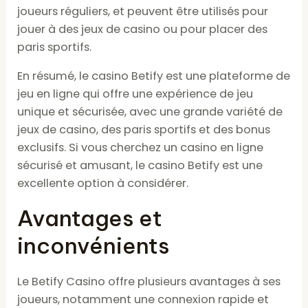
joueurs réguliers, et peuvent être utilisés pour
jouer à des jeux de casino ou pour placer des
paris sportifs.
En résumé, le casino Betify est une plateforme de
jeu en ligne qui offre une expérience de jeu
unique et sécurisée, avec une grande variété de
jeux de casino, des paris sportifs et des bonus
exclusifs. Si vous cherchez un casino en ligne
sécurisé et amusant, le casino Betify est une
excellente option à considérer.
Avantages et
inconvénients
Le Betify Casino offre plusieurs avantages à ses
joueurs, notamment une connexion rapide et