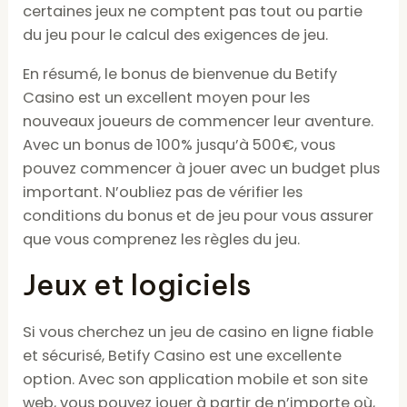
certaines jeux ne comptent pas tout ou partie
du jeu pour le calcul des exigences de jeu.
En résumé, le bonus de bienvenue du Betify
Casino est un excellent moyen pour les
nouveaux joueurs de commencer leur aventure.
Avec un bonus de 100% jusqu’à 500€, vous
pouvez commencer à jouer avec un budget plus
important. N’oubliez pas de vérifier les
conditions du bonus et de jeu pour vous assurer
que vous comprenez les règles du jeu.
Jeux et logiciels
Si vous cherchez un jeu de casino en ligne fiable
et sécurisé, Betify Casino est une excellente
option. Avec son application mobile et son site
web, vous pouvez jouer à partir de n’importe où,