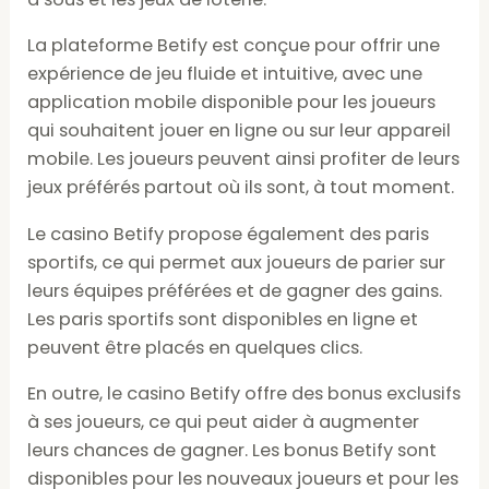
La plateforme Betify est conçue pour offrir une
expérience de jeu fluide et intuitive, avec une
application mobile disponible pour les joueurs
qui souhaitent jouer en ligne ou sur leur appareil
mobile. Les joueurs peuvent ainsi profiter de leurs
jeux préférés partout où ils sont, à tout moment.
Le casino Betify propose également des paris
sportifs, ce qui permet aux joueurs de parier sur
leurs équipes préférées et de gagner des gains.
Les paris sportifs sont disponibles en ligne et
peuvent être placés en quelques clics.
En outre, le casino Betify offre des bonus exclusifs
à ses joueurs, ce qui peut aider à augmenter
leurs chances de gagner. Les bonus Betify sont
disponibles pour les nouveaux joueurs et pour les