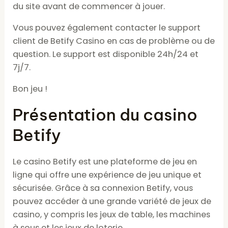
du site avant de commencer à jouer.
Vous pouvez également contacter le support
client de Betify Casino en cas de problème ou de
question. Le support est disponible 24h/24 et
7j/7.
Bon jeu !
Présentation du casino
Betify
Le casino Betify est une plateforme de jeu en
ligne qui offre une expérience de jeu unique et
sécurisée. Grâce à sa connexion Betify, vous
pouvez accéder à une grande variété de jeux de
casino, y compris les jeux de table, les machines
à sous et les jeux de loterie.