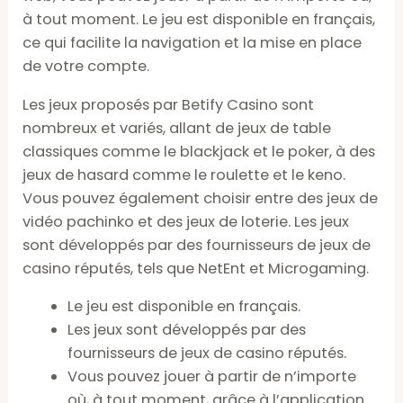
à tout moment. Le jeu est disponible en français,
ce qui facilite la navigation et la mise en place
de votre compte.
Les jeux proposés par Betify Casino sont
nombreux et variés, allant de jeux de table
classiques comme le blackjack et le poker, à des
jeux de hasard comme le roulette et le keno.
Vous pouvez également choisir entre des jeux de
vidéo pachinko et des jeux de loterie. Les jeux
sont développés par des fournisseurs de jeux de
casino réputés, tels que NetEnt et Microgaming.
Le jeu est disponible en français.
Les jeux sont développés par des
fournisseurs de jeux de casino réputés.
Vous pouvez jouer à partir de n’importe
où, à tout moment, grâce à l’application