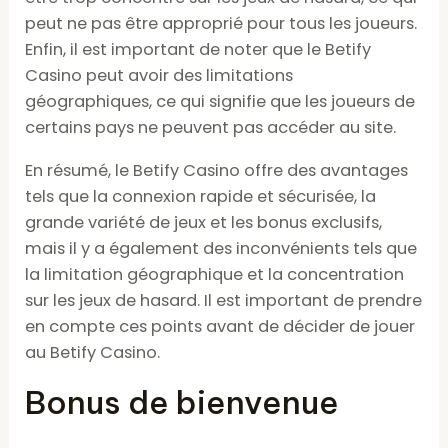
peut ne pas être approprié pour tous les joueurs.
Enfin, il est important de noter que le Betify
Casino peut avoir des limitations
géographiques, ce qui signifie que les joueurs de
certains pays ne peuvent pas accéder au site.
En résumé, le Betify Casino offre des avantages
tels que la connexion rapide et sécurisée, la
grande variété de jeux et les bonus exclusifs,
mais il y a également des inconvénients tels que
la limitation géographique et la concentration
sur les jeux de hasard. Il est important de prendre
en compte ces points avant de décider de jouer
au Betify Casino.
Bonus de bienvenue