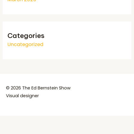
Categories
Uncategorized
© 2026 The Ed Bernstein Show
Visual designer