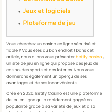
Jeux et logiciels
Plateforme de jeu
Vous cherchez un casino en ligne sécurisé et
fiable ? Vous êtes au bon endroit ! Dans cet
article, nous allons vous présenter
betify casino
,
un site de jeu en ligne qui propose des jeux de
casino, des sports et des loteries. Nous vous
donnerons également un aperçu de ses
avantages et de ses inconvénients.
Crée en 2020, Betify Casino est une plateforme
de jeu en ligne qui a rapidement gagné en
popularité grâce à sa variété de jeux et à sa