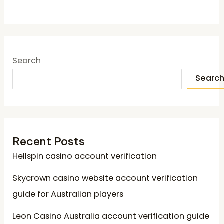
Search
Searc
Recent Posts
Hellspin casino account verification
Skycrown casino website account verification
guide for Australian players
Leon Casino Australia account verification guide