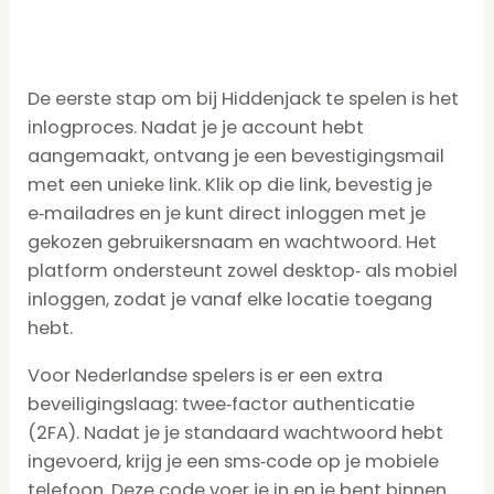
De eerste stap om bij Hiddenjack te spelen is het
inlogproces. Nadat je je account hebt
aangemaakt, ontvang je een bevestigingsmail
met een unieke link. Klik op die link, bevestig je
e‑mailadres en je kunt direct inloggen met je
gekozen gebruikersnaam en wachtwoord. Het
platform ondersteunt zowel desktop‑ als mobiel
inloggen, zodat je vanaf elke locatie toegang
hebt.
Voor Nederlandse spelers is er een extra
beveiligingslaag: twee‑factor authenticatie
(2FA). Nadat je je standaard wachtwoord hebt
ingevoerd, krijg je een sms‑code op je mobiele
telefoon. Deze code voer je in en je bent binnen